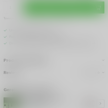
Toevoegen aan winkelwagen
Toevoegen om te vergelijken
Deel dit product
Uniek assortiment en advies
Focus op kwaliteit en duurzaamheid
Directe samenwerking met locale Italiaanse wijnboeren
Productomschrijving
Reviews
Gerelateerde producten
Piemonte Discovery Box –
€50,00
Barbera Edition
€42,50
Op voorraad