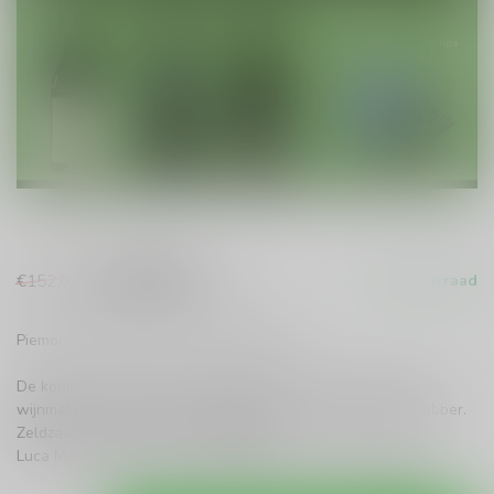
€138,00
€152,00
Op voorraad
Incl. btw
Piemonte Discovery Box – Barolo Edition
De koning van Piemonte, geproefd door drie verschillende
wijnmakers. Een unieke vergelijking voor elke Barolo-liefhebber.
Zeldzaam, diepgaand en onvergetelijk.
Luca Marenco (2017) · Giribaldi (2016) · Stefano
Lees meer
.