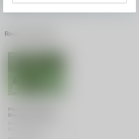
info@baroloco.com
of via
+32 473 823 677
.
We zijn hier om te helpen!
Recent bekeken
Piemonte Discovery
Box – Barolo Edition
Piemonte Discovery Box –
Barolo Edition
€138,00