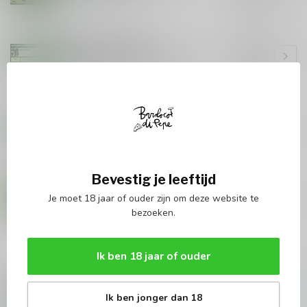
BAROLOCO DI PEPE
€59,00
Baroloco Di Pepe
Wijnabonnement 3 flessen
€49,00
Op voorraad
BAROLOCO DI PEPE
€236,00
Baroloco Di Pepe
Wijnabonnement 12 flessen
€175,00
Op voorraad
Bevestig je leeftijd
Piemonte Discovery Box –
€65,50
Nebbiolo Edition
Je moet 18 jaar of ouder zijn om deze website te
€49,50
Op voorraad
bezoeken.
Ik ben 18 jaar of ouder
Vragen over dit product?
Hulp nodig om te bestellen? Of wijnadvies
nodig? Contacteer onze experts via
Ik ben jonger dan 18