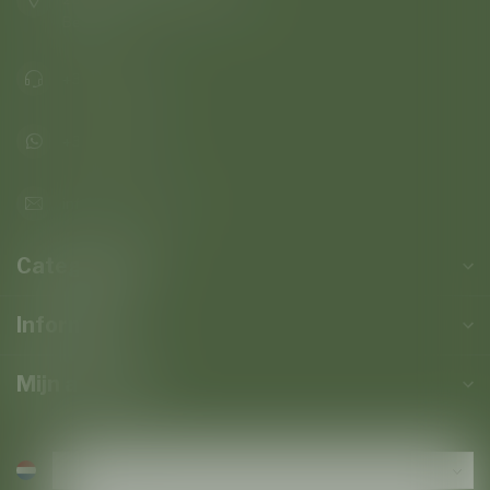
Belgie
+32473823677
+32473823677
info@baroloco.com
Categorieën
Informatie
Mijn account