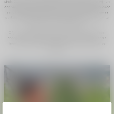
sinds 2021 een zorgvuldig gekozen assortiment Italiaanse wijnen
aan via onze online winkel. Het enorme succes heeft ons in 2022
aangemoedigd om een fysieke winkel te openen in Berchem in
de Boomgaardstraat 220, waar je van harte welkom bent om te
genieten van onze heerlijke wijnen.
Of je nu een nieuwkomer bent in de wereld van wijn of een
doorgewinterde kenner, onze wijnen zijn er voor eenieder die
houdt van hoogwaardige smaken en authentieke Italiaanse
ervaringen.