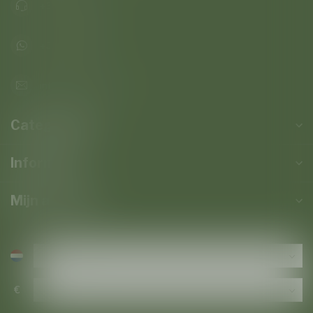
+32473823677
+32473823677
info@baroloco.com
Categorieën
Informatie
Mijn account
€