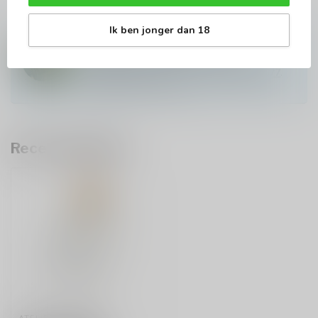
Ik ben jonger dan 18
Vragen over dit product?
Hulp nodig om te bestellen? Of wijnadvies
nodig? Contacteer onze experts via
info@baroloco.com
of via
+32 473 823 677
.
We zijn hier om te helpen!
Recent bekeken