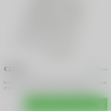
€12,95
Op voorraad
Incl. btw
Foto's, herinneringen of berichten; iedereen houdt ervan om thuis
of op kantoor kleine briefjes op te hangen.
Lees meer
.
Toevoegen aan winkelwagen