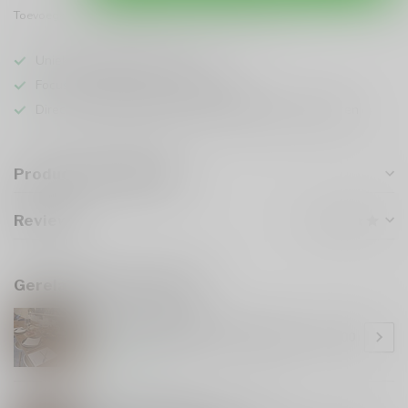
Toevoegen om te vergelijken
Deel dit product
Uniek assortiment en advies
Focus op kwaliteit en duurzaamheid
Directe samenwerking met locale Italiaanse wijnboeren
Productomschrijving
Reviews
Gerelateerde producten
BAROLOCO DI PEPE
Baroloco Di Pepe Privé tastings
€70,00
Op voorraad
BAROLOCO DI PEPE