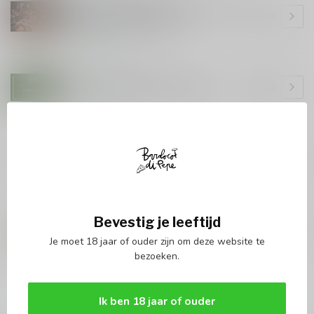
Baroloco Di Pepe Publieke wine
€70,00
tasting/ wijn proeverij
Op voorraad
BAROLOCO DI PEPE
Baroloco Di Pepe Cadeaubon
€50,00
Op voorraad
LUCA MARENCO
Luca Marenco Nebbiolo Luca
€18,50
Marenco 2022
Op voorraad
LE BUCHE
Bevestig je leeftijd
Le Buche Coreno DOC 2024
€15,00
Je moet 18 jaar of ouder zijn om deze website te
Op voorraad
bezoeken.
Baroloco Di Pepe producten
(50)
Ik ben 18 jaar of ouder