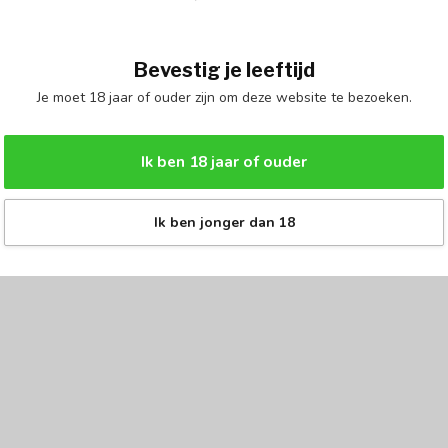
Op 
Je beoordeling toevoegen
Bevestig je leeftijd
GUE
Gue
Je moet 18 jaar of ouder zijn om deze website te bezoeken.
Op 
Ik ben 18 jaar of ouder
LE 
Le
Op 
Ik ben jonger dan 18