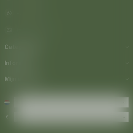
+32473823677
info@baroloco.com
Categorieën
Informatie
Mijn account
€