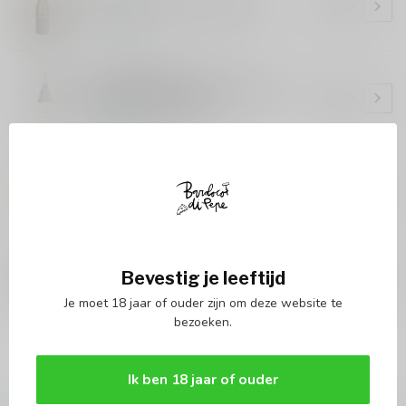
Le Buche Coreno DOC 2024
€15,00
Op voorraad
LUCA MARENCO
Luca Marenco Barbera D'Alba
€16,50
Luca Marenco 2023
Op voorraad
CANTINE BARBERA
Cantine Barbera Ammano
€27,00
Op voorraad
CANTINE BARBERA
Cantine Barbera Microcosmo
Bevestig je leeftijd
€17,00
Op voorraad
Je moet 18 jaar of ouder zijn om deze website te
bezoeken.
Baroloco Di Pepe producten
(50)
Ik ben 18 jaar of ouder