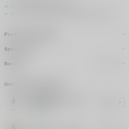
Focus op kwaliteit en duurzaamheid
Directe samenwerking met locale Italiaanse wijnboeren
Productomschrijving
Specificaties
Reviews
Gerelateerde producten
LUCA MARENCO
Luca Marenco Nebbiolo Luca
€18,50
Marenco 2022
Op voorraad
LE BUCHE