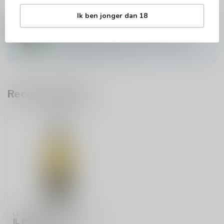
Vragen over dit product?
Ik ben jonger dan 18
Hulp nodig om te bestellen? Of wijnadvies
nodig? Contacteer onze experts via
info@baroloco.com
of via
+32 473 823 677
.
We zijn hier om te helpen!
Recent bekeken
LE BUCHE
IL PURI SAUVIGNON