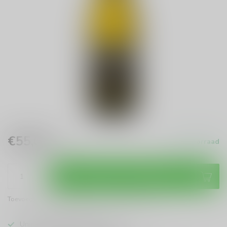
€55,00
Op voorraad
Incl. btw
Toevoegen aan winkelwagen
Toevoegen om te vergelijken
Deel dit product
Uniek assortiment en advies