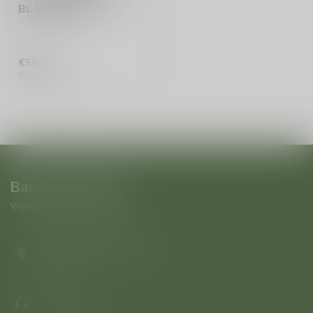
BLANC 2019
€55,00
Op voorraad
Baroloco Di Pepe
Wijnliefhebbers in Antwerpen
Boomgaardstraat 220
2600 Antwerpen Antwerpen
Belgie
+32473823677